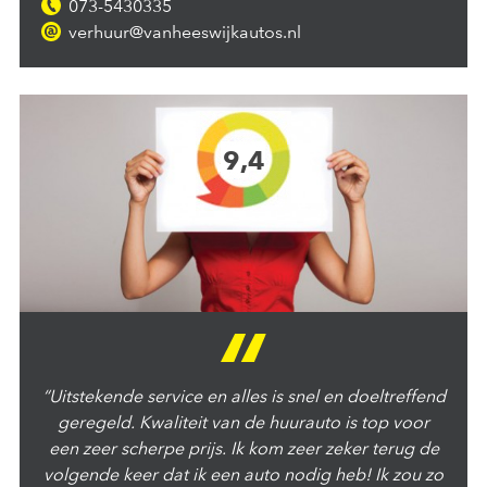
0
73-5430335
v
erhuur@vanheeswijkautos.nl
9,4
“Uitstekende service en alles is snel en doeltreffend
geregeld. Kwaliteit van de huurauto is top voor
een zeer scherpe prijs. Ik kom zeer zeker terug de
volgende keer dat ik een auto nodig heb! Ik zou zo