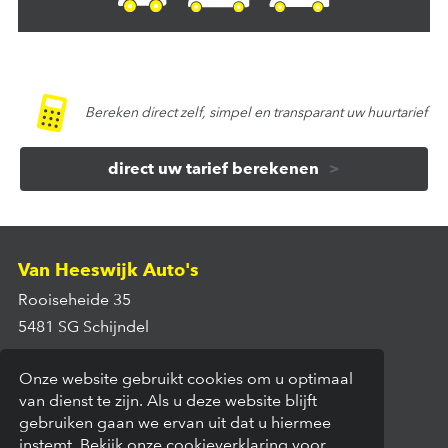
Bereken direct zelf, simpel en transparant uw huurtarief
direct uw tarief berekenen
Van Heeswijk Auto's
Rooiseheide 35
5481 SG Schijndel
073-5430335
Onze website gebruikt cookies om u optimaal
van dienst te zijn. Als u deze website blijft
verhuur@vanheeswijkautos.nl
gebruiken gaan we ervan uit dat u hiermee
Volg ons op Facebook
instemt. Bekijk onze
cookieverklaring
voor