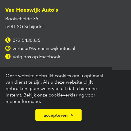
Van Heeswijk Auto's
Rooiseheide 35
5481 SG Schijndel
073-5430335
verhuur@vanheeswijkautos.nl
Volg ons op Facebook
Onze website gebruikt cookies om u optimaal
algemene voorwaarden
disclaimer
van dienst te zijn. Als u deze website blijft
gebruiken gaan we ervan uit dat u hiermee
Copyright © 2026 – Van Heeswijk Auto's –
VK
10
instemt. Bekijk onze
cookieverklaring
voor
meer informatie.
accepteren