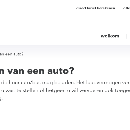
direct tarief berekenen
off
welkom
an een auto?
n van een auto?
 de huurauto/bus mag beladen. Het laadvermogen versch
 vast te stellen of hetgeen u wil vervoeren ook toegest
g.