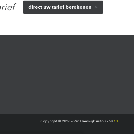
arief
direct uw tarief berekenen
Copyright © 2026 – Van Heeswijk Auto's –
VK
10