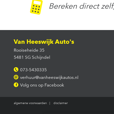
Bereken direct zelf
Van Heeswijk Auto's
Rooiseheide 35
5481 SG Schijndel
073-5430335
verhuur@vanheeswijkautos.nl
Volg ons op Facebook
algemene voorwaarden
disclaimer