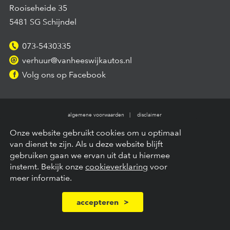
Rooiseheide 35
5481 SG Schijndel
073-5430335
verhuur@vanheeswijkautos.nl
Volg ons op Facebook
algemene voorwaarden
disclaimer
Copyright © 2026 – Van Heeswijk Auto's –
VK
10
Onze website gebruikt cookies om u optimaal
van dienst te zijn. Als u deze website blijft
gebruiken gaan we ervan uit dat u hiermee
instemt. Bekijk onze
cookieverklaring
voor
meer informatie.
accepteren